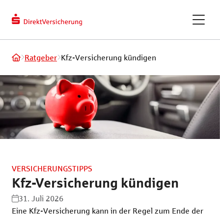
berechnen
Kundendaten
ändern
eVB-Nummer
GAPcare – die Kaufpreis­
Ratgeber
Kfz-Versicherung kündigen
versicherung
ReparaturKostenSchutz
Fahrradversicherung
VERSICHERUNGSTIPPS
Recht und Haftung
Tiere und Frei
Kfz-Versicherung kündigen
Privathaftpflichtversicherung
Hundeversic
31. Juli 2026
Eine Kfz-Versicherung kann in der Regel zum Ende der