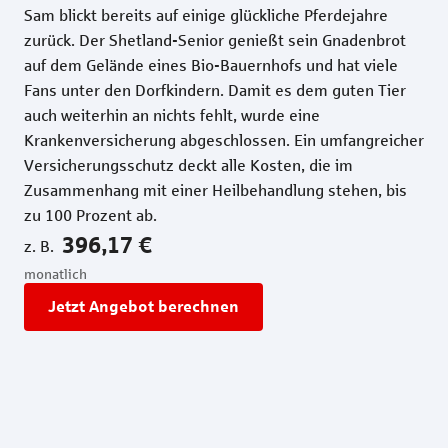
Sam blickt bereits auf einige glückliche Pferdejahre
Sch
zurück. Der Shetland-Senior genießt sein Gnadenbrot
glä
auf dem Gelände eines Bio-Bauernhofs und hat viele
Bew
Fans unter den Dorfkindern. Damit es dem guten Tier
wir
auch weiterhin an nichts fehlt, wurde eine
sei
Krankenversicherung abgeschlossen. Ein umfangreicher
anf
Versicherungsschutz deckt alle Kosten, die im
Ver
Zusammenhang mit einer Heilbehandlung stehen, bis
anf
zu 100 Prozent ab.
sow
bis
396,17 €
z. B.
z. B
monatlich
mon
Jetzt Angebot berechnen