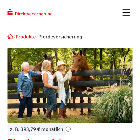
berechnen
Kundendaten
ändern
eVB-Nummer
GAPcare – die Kaufpreis­
Produkte
Pferde­versicherung
versicherung
ReparaturKostenSchutz
Fahrradversicherung
Recht und Haftung
Tiere und Frei
Privathaftpflichtversicherung
Hundeversic
z. B. 393,79 € monatlich