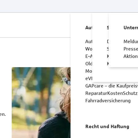
Produkte
Service
Unternehme
Auto und Mobilität
Service
Unte
Autoversicherung
Dokumente &
Meldu
Wohnwagen- und Wohnm
Schaden mel
Press
E-Autoversicherung
Kunden werb
Aktio
Oldtimer- und Youngti
Kundendaten 
Motorradversicherung
eVB-Nummer
GAPcare – die Kaufpreis
ReparaturKostenSchutz
Fahrradversicherung
en.
Recht und Haftung