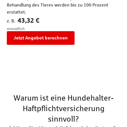
Behandlung des Tieres werden bis zu 100 Prozent
Kra
erstattet.
Beh
tie
43,32 €
z. B.
z. B
monatlich
mon
Jetzt Angebot berechnen
Warum ist eine Hundehalter-
Haftpflichtversicherung
sinnvoll?