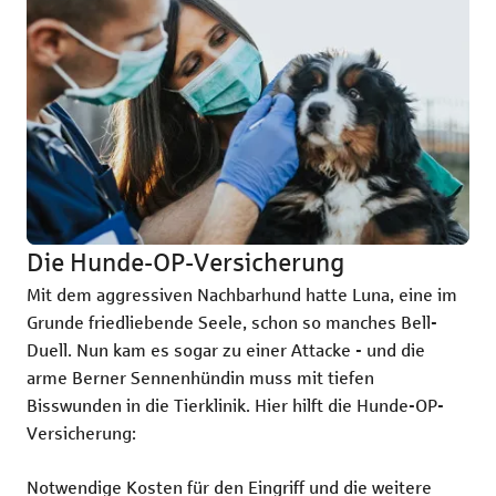
Die Hunde-OP-Versicherung
Di
Mit dem aggressiven Nachbarhund hatte Luna, eine im
Luc
Grunde friedliebende Seele, schon so manches Bell-
bek
Duell. Nun kam es sogar zu einer Attacke - und die
Pfl
arme Berner Sennenhündin muss mit tiefen
Ver
Bisswunden in die Tierklinik. Hier hilft die Hunde-OP-
sin
Versicherung:
Was
Notwendige Kosten für den Eingriff und die weitere
ein