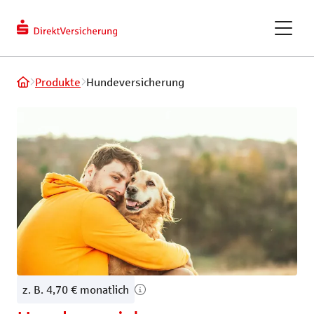
berechnen
Kundendaten
ändern
eVB-Nummer
GAPcare – die Kaufpreis­
Produkte
Hundeversicherung
versicherung
ReparaturKostenSchutz
Fahrradversicherung
Recht und Haftung
Tiere und Frei
Privathaftpflichtversicherung
Hundeversic
z. B. 4,70 € monatlich