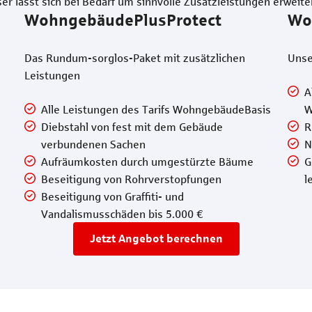
r lässt sich bei Bedarf um sinnvolle Zusatzleistungen erweite
WohngebäudePlusProtect
Wo
Das Rundum-sorglos-Paket mit zusätzlichen
Unse
Leistungen
A
Alle Leistungen des Tarifs WohngebäudeBasis
W
Diebstahl von fest mit dem Gebäude
R
verbundenen Sachen
N
Aufräumkosten durch umgestürzte Bäume
G
Beseitigung von Rohrverstopfungen
l
Beseitigung von Graffiti- und
Vandalismusschäden bis 5.000 €
Jetzt Angebot berechnen