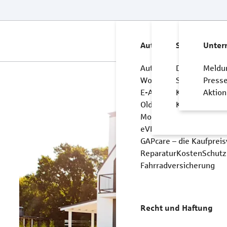
Produkte
Service
Unternehme
Auto und Mobilität
Service
Unte
Autoversicherung
Dokumente &
Meldu
Wohnwagen- und Wohnm
Schaden mel
Press
E-Autoversicherung
Kunden werb
Aktio
Oldtimer- und Youngti
Kundendaten 
Motorradversicherung
eVB-Nummer
GAPcare – die Kaufpreis
ReparaturKostenSchutz
Fahrradversicherung
Recht und Haftung