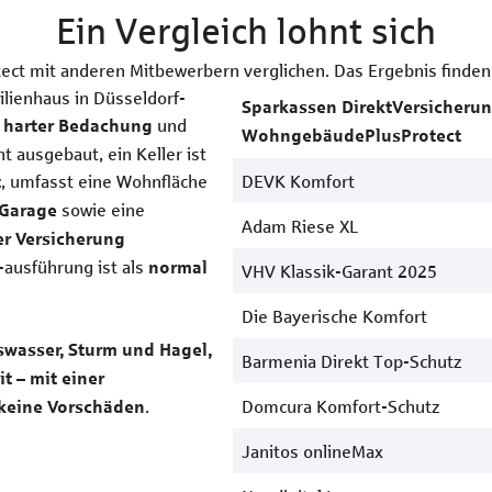
Ein Vergleich lohnt sich
t mit anderen Mitbewerbern verglichen. Das Ergebnis finden S
ilienhaus in Düsseldorf-
Sparkassen DirektVersicheru
und
 harter Bedachung
WohngebäudePlusProtect
 ausgebaut, ein Keller ist
, umfasst eine Wohnfläche
DEVK Komfort
t
sowie eine
Garage
Adam Riese XL
r Versicherung
-ausführung ist als
normal
VHV Klassik-Garant 2025
Die Bayerische Komfort
swasser, Sturm und Hagel,
Barmenia Direkt Top-Schutz
t – mit einer
.
Domcura Komfort-Schutz
keine Vorschäden
Janitos onlineMax