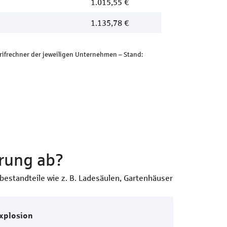
1.015,55 €
1.135,78 €
arifrechner der jeweiligen Unternehmen – Stand:
rung ab?
bestandteile wie z. B. Ladesäulen, Gartenhäuser
xplosion