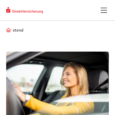
berechnen
Kundendaten
ändern
eVB-Nummer
GAPcare – die Kaufpreis­
xtend
versicherung
ReparaturKostenSchutz
Fahrradversicherung
Recht und Haftung
Tiere und Frei
Privathaftpflichtversicherung
Hundeversic