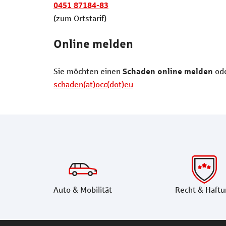
0451 87184-83
(zum Ortstarif)
Online melden
Sie möchten einen
ode
Schaden online melden
schaden(at)occ(dot)eu
Auto & Mobilität
Recht & Haftu