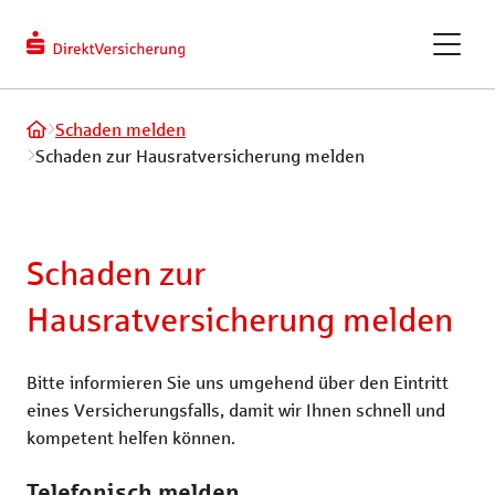
berechnen
Kundendaten
ändern
eVB-Nummer
GAPcare – die Kaufpreis­
Schaden melden
versicherung
Schaden zur Hausratversicherung melden
ReparaturKostenSchutz
Schaden zur
Fahrradversicherung
Hausratversicherung melden
Bitte informieren Sie uns umgehend über den Eintritt
Recht und Haftung
Tiere und Frei
eines Versicherungsfalls, damit wir Ihnen schnell und
kompetent helfen können.
Privathaftpflichtversicherung
Hundeversic
Telefonisch melden