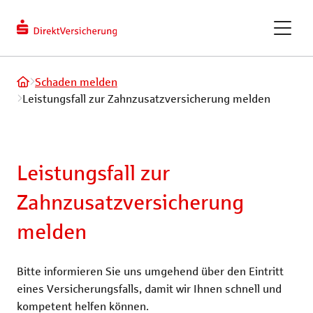
berechnen
Kundendaten
ändern
eVB-Nummer
GAPcare – die Kaufpreis­
Schaden melden
versicherung
Leistungsfall zur Zahnzusatzversicherung melden
ReparaturKostenSchutz
Leistungsfall zur
Fahrradversicherung
Zahnzusatzversicherung
melden
Recht und Haftung
Tiere und Frei
Bitte informieren Sie uns umgehend über den Eintritt
Privathaftpflichtversicherung
Hundeversic
eines Versicherungsfalls, damit wir Ihnen schnell und
kompetent helfen können.