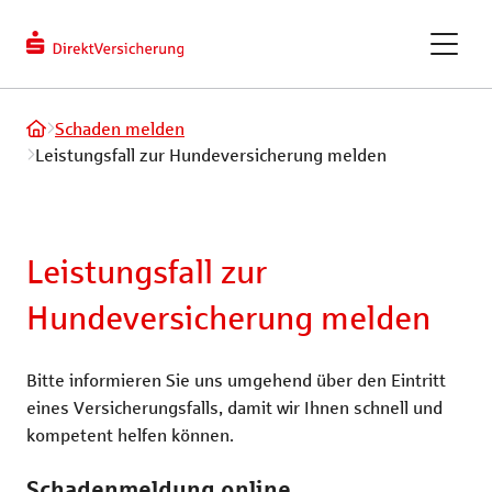
berechnen
Kundendaten
ändern
eVB-Nummer
GAPcare – die Kaufpreis­
Schaden melden
versicherung
Leistungsfall zur Hundeversicherung melden
ReparaturKostenSchutz
Leistungsfall zur
Fahrradversicherung
Hundeversicherung melden
Bitte informieren Sie uns umgehend über den Eintritt
Recht und Haftung
Tiere und Frei
eines Versicherungsfalls, damit wir Ihnen schnell und
kompetent helfen können.
Privathaftpflichtversicherung
Hundeversic
Schadenmeldung online