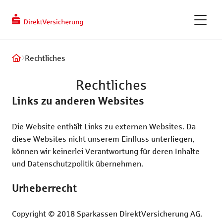
berechnen
Kundendaten
ändern
eVB-Nummer
GAPcare – die Kaufpreis­
Rechtliches
versicherung
Rechtliches
ReparaturKostenSchutz
Links zu anderen Websites
Fahrradversicherung
Die Website enthält Links zu externen Websites. Da
diese Websites nicht unserem Einfluss unterliegen,
können wir keinerlei Verantwortung für deren Inhalte
und Datenschutzpolitik übernehmen.
Recht und Haftung
Tiere und Frei
Urheberrecht
Privathaftpflichtversicherung
Hundeversic
Copyright © 2018 Sparkassen DirektVersicherung AG.