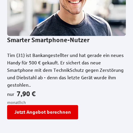
Smarter Smartphone-Nutzer
Ne
Tim (31) ist Bankangestellter und hat gerade ein neues
Jul
Handy für 500 € gekauft. Er sichert das neue
gek
Smartphone mit dem TechnikSchutz gegen Zerstörung
Das
und Diebstahl ab - denn das letzte Gerät wurde ihm
hat
gestohlen.
.
nur
7,90 €
nur
mon
monatlich
Jetzt Angebot berechnen