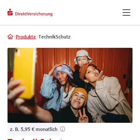
berechnen
Kundendaten
ändern
eVB-Nummer
GAPcare – die Kaufpreis­
Produkte
TechnikSchutz
versicherung
ReparaturKostenSchutz
Fahrradversicherung
Recht und Haftung
Tiere und Frei
Privathaftpflichtversicherung
Hundeversic
z. B. 5,95 € monatlich